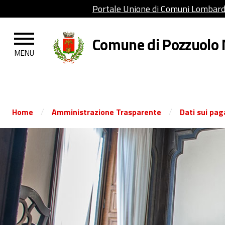
test
Portale Unione di Comuni Lombar
Comune di Pozzuolo
/
/
Home
Amministrazione Trasparente
Dati sui pag