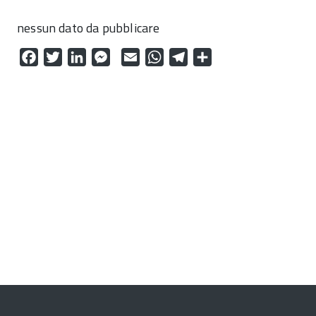
nessun dato da pubblicare
Facebook
Twitter
LinkedIn
Messenger
Email
WhatsApp
Telegram
Condividi