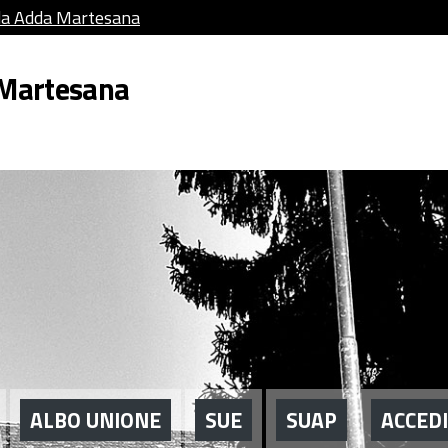
da Adda Martesana
 Martesana
ALBO UNIONE
SUE
SUAP
ACCEDI